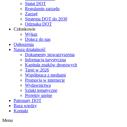
Statut DOT
Regulamin zarządu
Zarząd
Strategia DOT do 2030
Odznaka DOT
Członkowie
Wykaz
Dołącz do nas
Ogłoszenia
Nasza działalność
Dokumenty stowarzyszenia
Informacja turystyczna
Kapituła znaków drogowych
Targi w 2026
Współpraca z mediami
Promocja w internecie
Wydawnictwa
Szlaki tematyczne
Projekty unijne
Patronaty DOT
Baza wiedzy
Kontakt
Menu