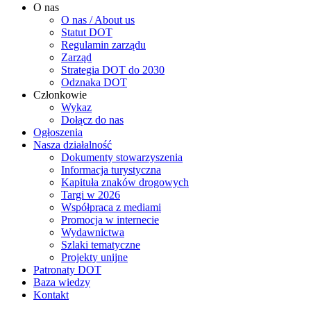
O nas
O nas / About us
Statut DOT
Regulamin zarządu
Zarząd
Strategia DOT do 2030
Odznaka DOT
Członkowie
Wykaz
Dołącz do nas
Ogłoszenia
Nasza działalność
Dokumenty stowarzyszenia
Informacja turystyczna
Kapituła znaków drogowych
Targi w 2026
Współpraca z mediami
Promocja w internecie
Wydawnictwa
Szlaki tematyczne
Projekty unijne
Patronaty DOT
Baza wiedzy
Kontakt