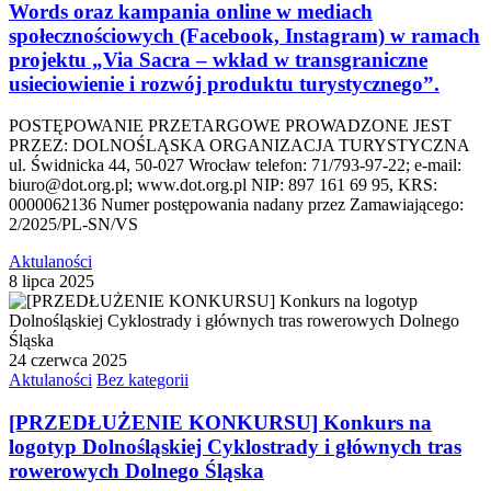
Words oraz kampania online w mediach
społecznościowych (Facebook, Instagram) w ramach
projektu „Via Sacra – wkład w transgraniczne
usieciowienie i rozwój produktu turystycznego”.
POSTĘPOWANIE PRZETARGOWE PROWADZONE JEST
PRZEZ: DOLNOŚLĄSKA ORGANIZACJA TURYSTYCZNA
ul. Świdnicka 44, 50-027 Wrocław telefon: 71/793-97-22; e-mail:
biuro@dot.org.pl; www.dot.org.pl NIP: 897 161 69 95, KRS:
0000062136 Numer postępowania nadany przez Zamawiającego:
2/2025/PL-SN/VS
Aktulaności
8 lipca 2025
24 czerwca 2025
Aktulaności
Bez kategorii
[PRZEDŁUŻENIE KONKURSU] Konkurs na
logotyp Dolnośląskiej Cyklostrady i głównych tras
rowerowych Dolnego Śląska