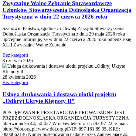
Zwyczajne Walne Zebranie Sprawozdawcze
Członków Stowarzyszenia Dolnośląska Organizacja
Turystyczna w dniu 22 czerwca 2026 roku
Szanowni Państwo,zgodnie z uchwałą Zarządu Stowarzyszenia
Dolnośląska Organizacja Turystyczna z dnia 29 maja 2026 roku
uprzejmie informuję, że w dniu 22 czerwca 2026 roku odbędzie się
XLII Zwyczajne Walne Zebranie
Bez kategorii
8 czerwca 2026
28 kwietnia 2026
Bez kategorii
Usługa drukowania i dostawa ulotki projektu
„Odkryj Ukryte Klejnoty II”
POSTĘPOWANIE PRZETARGOWE PROWADZONE JEST
PRZEZ:DOLNOŚLĄSKA ORGANIZACJA TURYSTYCZNA
ul. Świdnicka 44, 50-027 Wrocław telefon: 71/793-97-22; e-mail:
biuro@dot.org.pl; www.dot.org.plNIP: 897 161 69 95, KRS:
0000062136 Numer postępowania nadany przez Zamawiającego: