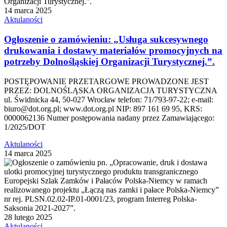
14 marca 2025
Aktulaności
Ogłoszenie o zamówieniu: „Usługa sukcesywnego
drukowania i dostawy materiałów promocyjnych na
potrzeby Dolnośląskiej Organizacji Turystycznej.”.
POSTĘPOWANIE PRZETARGOWE PROWADZONE JEST
PRZEZ: DOLNOŚLĄSKA ORGANIZACJA TURYSTYCZNA
ul. Świdnicka 44, 50-027 Wrocław telefon: 71/793-97-22; e-mail:
biuro@dot.org.pl; www.dot.org.pl NIP: 897 161 69 95, KRS:
0000062136 Numer postępowania nadany przez Zamawiającego:
1/2025/DOT
Aktulaności
14 marca 2025
28 lutego 2025
Aktulaności