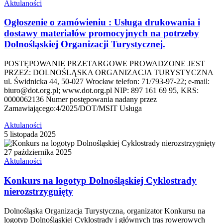
Aktulaności
Ogłoszenie o zamówieniu : Usługa drukowania i
dostawy materiałów promocyjnych na potrzeby
Dolnośląskiej Organizacji Turystycznej.
POSTĘPOWANIE PRZETARGOWE PROWADZONE JEST
PRZEZ: DOLNOŚLĄSKA ORGANIZACJA TURYSTYCZNA
ul. Świdnicka 44, 50-027 Wrocław telefon: 71/793-97-22; e-mail:
biuro@dot.org.pl; www.dot.org.pl NIP: 897 161 69 95, KRS:
0000062136 Numer postępowania nadany przez
Zamawiającego:4/2025/DOT/MSIT Usługa
Aktulaności
5 listopada 2025
27 października 2025
Aktulaności
Konkurs na logotyp Dolnośląskiej Cyklostrady
nierozstrzygnięty
Dolnośląska Organizacja Turystyczna, organizator Konkursu na
logotyp Dolnośląskiej Cyklostrady i głównych tras rowerowych