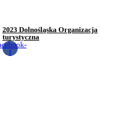
2023 Dolnośląska Organizacja
turystyczna
acebook-
f