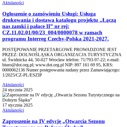
Aktulaności
Ogłoszenie o zamówieniu Usługi: Usługa
drukowania i dostawa katalogu projektu „Łączą
nas zamki i pałace II” nr rej:
CZ.11.02.01/00/23_004/0000078 w ramach
programu Interreg Czechy-Polska 2021-2027.
POSTĘPOWANIE PRZETARGOWE PROWADZONE JEST
PRZEZ: DOLNOŚLĄSKA ORGANIZACJA TURYSTYCZNA
ul. Świdnicka 44, 50-027 Wrocław telefon: 71/793-97-22; e-mail:
biuro@dot.org.pl; www.dot.org.pl NIP: 897 161 69 95, KRS:
0000062136 Numer postępowania nadany przez Zamawiającego:
1/2025/CZ-PL/ESZIP
Aktulaności
24 stycznia 2025
17 stycznia 2025
Aktulaności
Zaproszenie na IV edycję „Otwarcia Sezonu