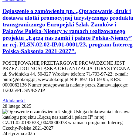
Ogłoszenie o zamówieniu pn. „Opracowanie, druk i
dostawa ulotki promocyjnej turystycznego produktu
transgranicznego Europejski Szlak Zamków i
Pałaców Polska-Niemcy w ramach realizowanego
projektu „Łączą nas zamki i pałace Polska-Niemcy”
nr rej. PLSN.02.02-IP.01-0001/23, program Interreg
Polska-Saksonia 2021-2027”.
POSTĘPOWANIE PRZETARGOWE PROWADZONE JEST
PRZEZ: DOLNOŚLĄSKA ORGANIZACJA TURYSTYCZNA
ul. Świdnicka 44, 50-027 Wrocław telefon: 71/793-97-22; e-mail:
biuro@dot.org.pl; www.dot.org.pl NIP: 897 161 69 95, KRS:
0000062136 Numer postępowania nadany przez Zamawiającego:
1/2025/PL-SN/ESZIP
Aktulaności
28 lutego 2025
24 stycznia 2025