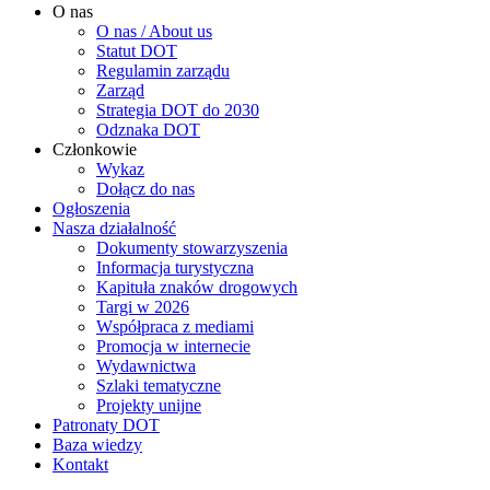
O nas
O nas / About us
Statut DOT
Regulamin zarządu
Zarząd
Strategia DOT do 2030
Odznaka DOT
Członkowie
Wykaz
Dołącz do nas
Ogłoszenia
Nasza działalność
Dokumenty stowarzyszenia
Informacja turystyczna
Kapituła znaków drogowych
Targi w 2026
Współpraca z mediami
Promocja w internecie
Wydawnictwa
Szlaki tematyczne
Projekty unijne
Patronaty DOT
Baza wiedzy
Kontakt