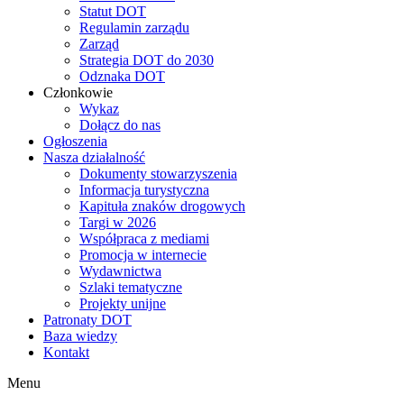
Statut DOT
Regulamin zarządu
Zarząd
Strategia DOT do 2030
Odznaka DOT
Członkowie
Wykaz
Dołącz do nas
Ogłoszenia
Nasza działalność
Dokumenty stowarzyszenia
Informacja turystyczna
Kapituła znaków drogowych
Targi w 2026
Współpraca z mediami
Promocja w internecie
Wydawnictwa
Szlaki tematyczne
Projekty unijne
Patronaty DOT
Baza wiedzy
Kontakt
Menu