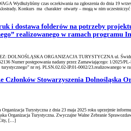
WAGA Wydłużyliśmy czas oczekiwania na zgłoszenia do dnia 19 wrześn
yklostrady. Konkurs ma charakter otwarty – mogą w nim uczestniczyć
uk i dostawa folderów na potrzeby projekt
znego” realizowanego w ramach programu In
NOŚLĄSKA ORGANIZACJA TURYSTYCZNA ul. Świdnicka 44, 50
62136 Numer postępowania nadany przez Zamawiającego: 1/2025/PL-S
tu turystycznego” nr rej. PLSN.02.02-IP.01-0002/23.realizowanego w
 Członków Stowarzyszenia Dolnośląska Org
 Organizacja Turystyczna z dnia 23 maja 2025 roku uprzejmie inform
ka Organizacja Turystyczna. Zwyczajne Walne Zebranie Sprawozdaw
ity, […]