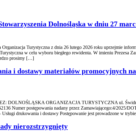
towarzyszenia Dolnośląska w dniu 27 marc
 Organizacja Turystyczna z dnia 26 lutego 2026 roku uprzejmie infor
 Turystyczna w celu wyboru biegłego rewidenta. W imieniu Prezes
ardzo prosimy […]
nia i dostawy materiałów promocyjnych na 
NOŚLĄSKA ORGANIZACJA TURYSTYCZNA ul. Świdnicka 44, 50
0062136 Numer postępowania nadany przez Zamawiającego:4/2025/DO
 – Usługi drukowania i dostawy Postępowanie jest prowadzone w tryb
ady nierozstrzygnięty