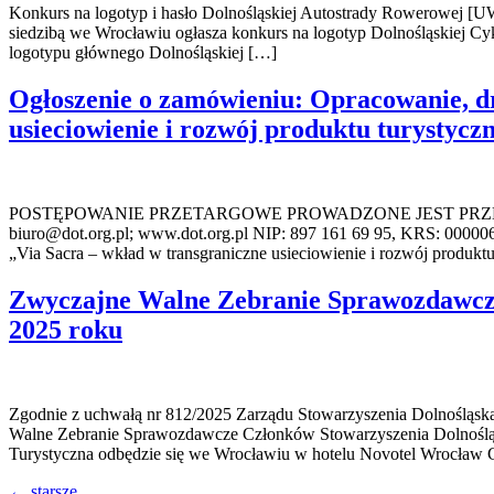
Konkurs na logotyp i hasło Dolnośląskiej Autostrady Rowerowej [U
siedzibą we Wrocławiu ogłasza konkurs na logotyp Dolnośląskiej C
logotypu głównego Dolnośląskiej […]
Ogłoszenie o zamówieniu: Opracowanie, dr
usieciowienie i rozwój produktu turystyc
POSTĘPOWANIE PRZETARGOWE PROWADZONE JEST PRZEZ: DOL
biuro@dot.org.pl; www.dot.org.pl NIP: 897 161 69 95, KRS: 00000
„Via Sacra – wkład w transgraniczne usieciowienie i rozwój produk
Zwyczajne Walne Zebranie Sprawozdawcze
2025 roku
Zgodnie z uchwałą nr 812/2025 Zarządu Stowarzyszenia Dolnośląska
Walne Zebranie Sprawozdawcze Członków Stowarzyszenia Dolnośląs
Turystyczna odbędzie się we Wrocławiu w hotelu Novotel Wrocław C
←
starsze