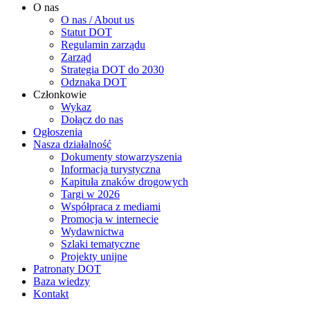
O nas
O nas / About us
Statut DOT
Regulamin zarządu
Zarząd
Strategia DOT do 2030
Odznaka DOT
Członkowie
Wykaz
Dołącz do nas
Ogłoszenia
Nasza działalność
Dokumenty stowarzyszenia
Informacja turystyczna
Kapituła znaków drogowych
Targi w 2026
Współpraca z mediami
Promocja w internecie
Wydawnictwa
Szlaki tematyczne
Projekty unijne
Patronaty DOT
Baza wiedzy
Kontakt