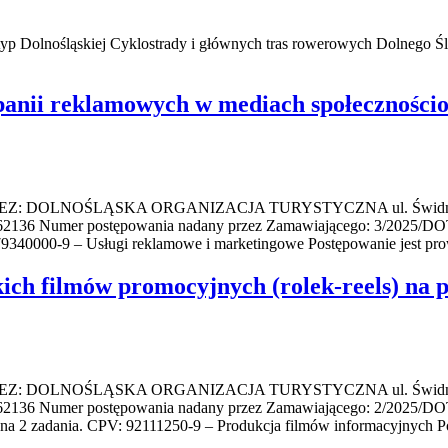
otyp Dolnośląskiej Cyklostrady i głównych tras rowerowych Dolnego Ś
panii reklamowych w mediach społecznościo
NOŚLĄSKA ORGANIZACJA TURYSTYCZNA ul. Świdnicka 44, 50
0062136 Numer postępowania nadany przez Zamawiającego: 3/2025/D
79340000-9 – Usługi reklamowe i marketingowe Postępowanie jest p
ich filmów promocyjnych (rolek-reels) na
NOŚLĄSKA ORGANIZACJA TURYSTYCZNA ul. Świdnicka 44, 50
62136 Numer postępowania nadany przez Zamawiającego: 2/2025/DOT/
na 2 zadania. CPV: 92111250-9 – Produkcja filmów informacyjnych P