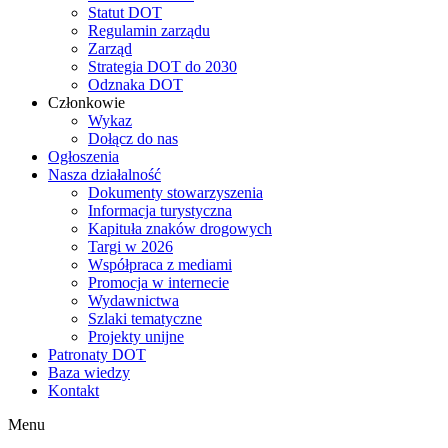
Statut DOT
Regulamin zarządu
Zarząd
Strategia DOT do 2030
Odznaka DOT
Członkowie
Wykaz
Dołącz do nas
Ogłoszenia
Nasza działalność
Dokumenty stowarzyszenia
Informacja turystyczna
Kapituła znaków drogowych
Targi w 2026
Współpraca z mediami
Promocja w internecie
Wydawnictwa
Szlaki tematyczne
Projekty unijne
Patronaty DOT
Baza wiedzy
Kontakt
Menu