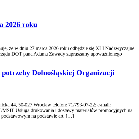
a 2026 roku
muje, że w dniu 27 marca 2026 roku odbędzie się XLI Nadzwyczajne
a Zarządu DOT pana Adama Zawady zapraszamy upoważnionego
potrzeby Dolnośląskiej Organizacji
-027 Wrocław telefon: 71/793-97-22; e-mail:
T/MSIT Usługa drukowania i dostawy materiałów promocyjnych na
ie podstawowym na podstawie art. […]