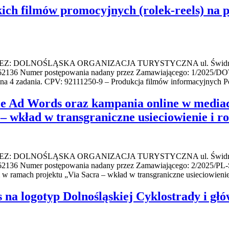
ich filmów promocyjnych (rolek-reels) na
NOŚLĄSKA ORGANIZACJA TURYSTYCZNA ul. Świdnicka 44, 50
62136 Numer postępowania nadany przez Zamawiającego: 1/2025/DOT/
na 4 zadania. CPV: 92111250-9 – Produkcja filmów informacyjnych P
e Ad Words oraz kampania online w mediac
– wkład w transgraniczne usieciowienie i r
NOŚLĄSKA ORGANIZACJA TURYSTYCZNA ul. Świdnicka 44, 50
0062136 Numer postępowania nadany przez Zamawiającego: 2/2025/P
w ramach projektu „Via Sacra – wkład w transgraniczne usieciowieni
gotyp Dolnośląskiej Cyklostrady i głów