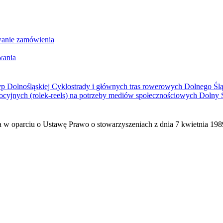
wanie zamówienia
wania
nośląskiej Cyklostrady i głównych tras rowerowych Dolnego Ślą
cyjnych (rolek-reels) na potrzeby mediów społecznościowych Dolny Śl
a w oparciu o Ustawę Prawo o stowarzyszeniach z dnia 7 kwietnia 1989