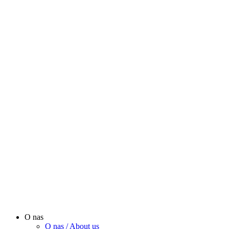
O nas
O nas / About us