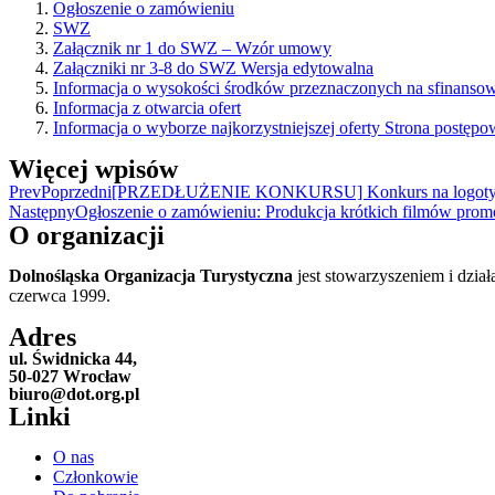
Ogłoszenie o zamówieniu
SWZ
Załącznik nr 1 do SWZ – Wzór umowy
Załączniki nr 3-8 do SWZ Wersja edytowalna
Informacja o wysokości środków przeznaczonych na sfinanso
Informacja z otwarcia ofert
Informacja o wyborze najkorzystniejszej oferty Strona postępo
Więcej wpisów
Prev
Poprzedni
[PRZEDŁUŻENIE KONKURSU] Konkurs na logotyp Dol
Następny
Ogłoszenie o zamówieniu: Produkcja krótkich filmów promo
O organizacji
Dolnośląska Organizacja Turystyczna
jest stowarzyszeniem i dział
czerwca 1999.
Adres
ul. Świdnicka 44,
50-027 Wrocław
biuro@dot.org.pl
Linki
O nas
Członkowie