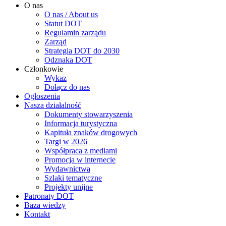
O nas
O nas / About us
Statut DOT
Regulamin zarządu
Zarząd
Strategia DOT do 2030
Odznaka DOT
Członkowie
Wykaz
Dołącz do nas
Ogłoszenia
Nasza działalność
Dokumenty stowarzyszenia
Informacja turystyczna
Kapituła znaków drogowych
Targi w 2026
Współpraca z mediami
Promocja w internecie
Wydawnictwa
Szlaki tematyczne
Projekty unijne
Patronaty DOT
Baza wiedzy
Kontakt