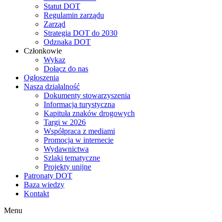
Statut DOT
Regulamin zarządu
Zarząd
Strategia DOT do 2030
Odznaka DOT
Członkowie
Wykaz
Dołącz do nas
Ogłoszenia
Nasza działalność
Dokumenty stowarzyszenia
Informacja turystyczna
Kapituła znaków drogowych
Targi w 2026
Współpraca z mediami
Promocja w internecie
Wydawnictwa
Szlaki tematyczne
Projekty unijne
Patronaty DOT
Baza wiedzy
Kontakt
Menu