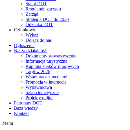
Statut DOT
Regulamin zarządu
Zarząd
Strategia DOT do 2030
Odznaka DOT
Członkowie
Wykaz
Dołącz do nas
Ogłoszenia
Nasza działalność
Dokumenty stowarzyszenia
Informacja turystyczna
Kapituła znaków drogowych
Targi w 2026
Współpraca z mediami
Promocja w internecie
Wydawnictwa
Szlaki tematyczne
Projekty unijne
Patronaty DOT
Baza wiedzy
Kontakt
Menu