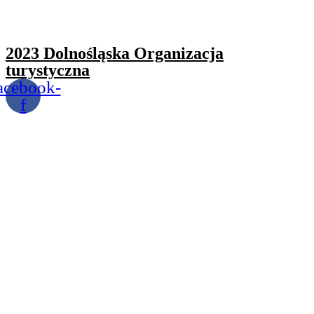
2023 Dolnośląska Organizacja
turystyczna
acebook-
f