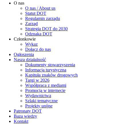
O nas
O nas / About us
Statut DOT
Regulamin zarządu
Zarząd
Strategia DOT do 2030
Odznaka DOT
Członkowie
Wykaz
Dołącz do nas
Ogłoszenia
Nasza działalność
Dokumenty stowarzyszenia
Informacja turystyczna
Kapituła znaków drogowych
Targi w 2026
Współpraca z mediami
Promocja w internecie
Wydawnictwa
Szlaki tematyczne
Projekty unijne
Patronaty DOT
Baza wiedzy
Kontakt