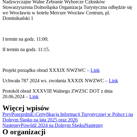
Nadzwyczajne Walne Zebranie Wyborcze Członków
Stowarzyszenia Dolnośląska Organizacja Turystyczna odbędzie się
we Wrocławiu w hotelu Mercure Wrocław Centrum, pl.
Dominikański 1
I termin na godz. 11:00;
II termin na godz. 11:15.
Projekt porządku obrad XXXIX NWZWC –
Link
Uchwała 787 2024 ws. zwołania XXXIX NWZWC –
Link
Protokół obrad XXXVIII Walnego ZWZSC DOT z dnia
20.06.2024 –
Link
Więcej wpisów
Prev
Poprzedni
E-Certyfikacja Informacji Turystycznej w Polsce i na
Dolnym Śląsku na lata 2025 oraz 2026
Następny
Powódź 2024 na Dolnym Śląsku
Następny
O organizacji