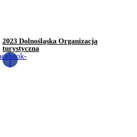
2023 Dolnośląska Organizacja
turystyczna
acebook-
f