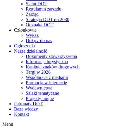
Statut DOT
Regulamin zarządu
Zarząd
Strategia DOT do 2030
Odznaka DOT
Członkowie
Wykaz
Dołącz do nas
Ogłoszenia
Nasza działalność
Dokumenty stowarzyszenia
Informacja turystyczna
Kapituła znaków drogowych
Targi w 2026
Współpraca z mediami
Promocja w internecie
Wydawnictwa
Szlaki tematyczne
Projekty unijne
Patronaty DOT
Baza wiedzy
Kontakt
Menu