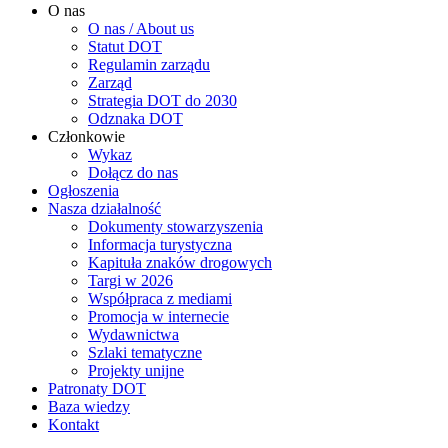
O nas
O nas / About us
Statut DOT
Regulamin zarządu
Zarząd
Strategia DOT do 2030
Odznaka DOT
Członkowie
Wykaz
Dołącz do nas
Ogłoszenia
Nasza działalność
Dokumenty stowarzyszenia
Informacja turystyczna
Kapituła znaków drogowych
Targi w 2026
Współpraca z mediami
Promocja w internecie
Wydawnictwa
Szlaki tematyczne
Projekty unijne
Patronaty DOT
Baza wiedzy
Kontakt